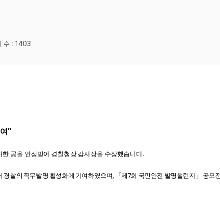
 수 :
1403
기여
”
여한 공을 인정받아 경찰청장 감사장을 수상했습니다
.
 경찰의 직무발명 활성화에 기여하였으며
,
「제
7
회 국민안전 발명챌린지」 공모전