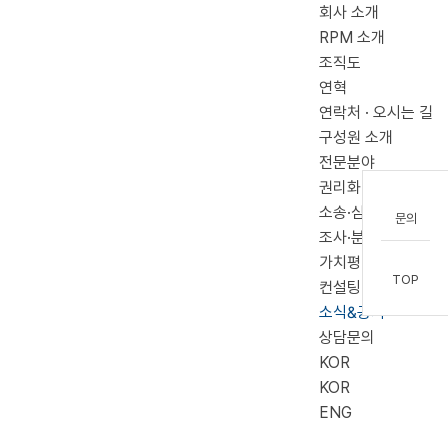
회사 소개
메뉴 건너뛰기
RPM 소개
조직도
연혁
연락처 · 오시는 길
구성원 소개
전문분야
권리화
소송·심판
문의
조사·분석
가치평가
TOP
컨설팅
소식&공지
상담문의
KOR
KOR
ENG