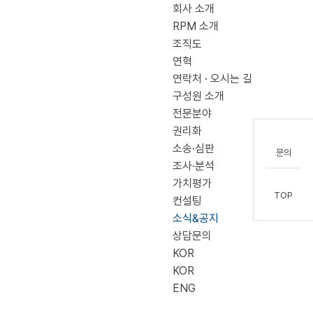
회사 소개
RPM 소개
조직도
연혁
연락처 · 오시는 길
구성원 소개
전문분야
권리화
소송·심판
문의
조사·분석
가치평가
TOP
컨설팅
소식&공지
상담문의
KOR
KOR
ENG